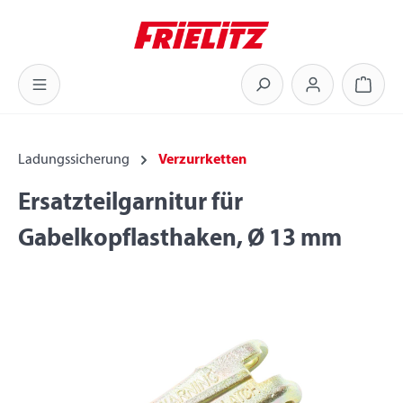
Zum Hauptinhalt springen
Warenk
Ladungssicherung
Verzurrketten
Ersatzteilgarnitur für
Gabelkopflasthaken, Ø 13 mm
Bildergalerie überspringen