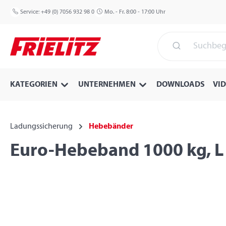
 Hauptinhalt springen
Zur Suche springen
Zur Hauptnavigation springen
Service:
+49 (0) 7056 932 98 0
Mo. - Fr. 8:00 - 17:00 Uhr
KATEGORIEN
UNTERNEHMEN
DOWNLOADS
VI
Ladungssicherung
Hebebänder
Euro-Hebeband 1000 kg, L 
Bildergalerie überspringen