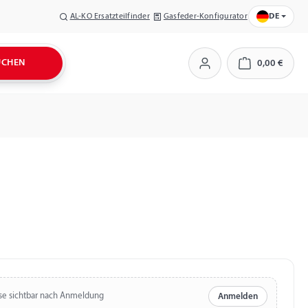
AL-KO Ersatzteilfinder
Gasfeder-Konfigurator
DE
UCHEN
0,00 €
Warenkorb
se sichtbar nach Anmeldung
Anmelden