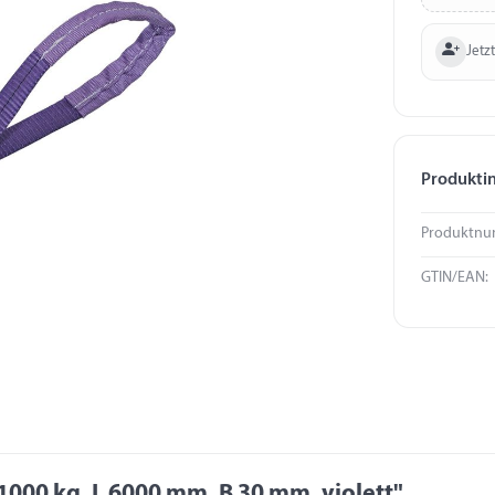
Jetzt
Produkti
Produktnu
GTIN/EAN:
00 kg, L 6000 mm, B 30 mm, violett"