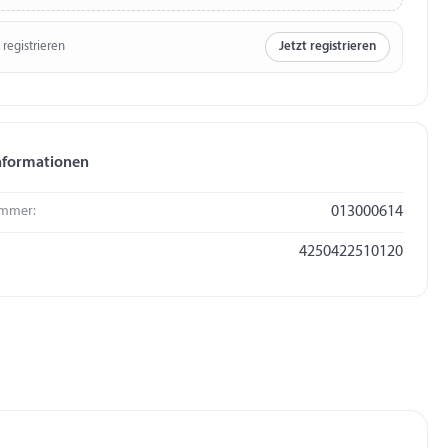
 registrieren
Jetzt registrieren
nformationen
mmer:
013000614
4250422510120