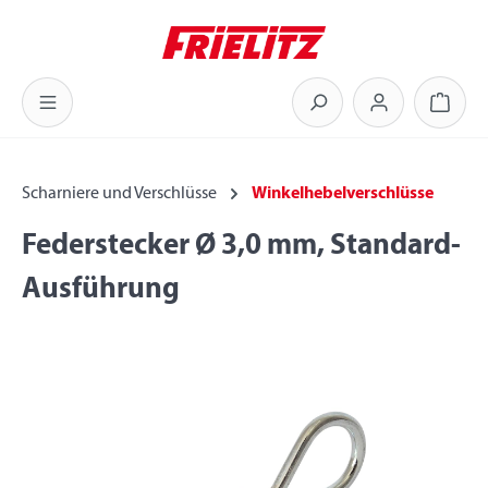
Zum Hauptinhalt springen
Warenk
Scharniere und Verschlüsse
Winkelhebelverschlüsse
Federstecker Ø 3,0 mm, Standard-
Ausführung
Bildergalerie überspringen