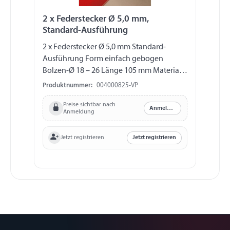
2 x Federstecker Ø 5,0 mm,
Standard-Ausführung
2 x Federstecker Ø 5,0 mm Standard-
Ausführung Form einfach gebogen
Bolzen-Ø 18 – 26 Länge 105 mm Material
Federstahldraht (DIN 2076 A), verzinkt
Produktnummer:
004000825-VP
verpackt auf Skinkarton
Preise sichtbar nach
Anmelden
Anmeldung
Jetzt registrieren
Jetzt registrieren