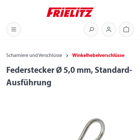
Zum Hauptinhalt springen
Warenk
Scharniere und Verschlüsse
Winkelhebelverschlüsse
Federstecker Ø 5,0 mm, Standard-
Ausführung
Bildergalerie überspringen