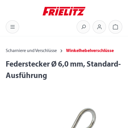
Zum Hauptinhalt springen
Warenk
Scharniere und Verschlüsse
Winkelhebelverschlüsse
Federstecker Ø 6,0 mm, Standard-
Ausführung
Bildergalerie überspringen