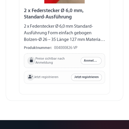
2 x Federstecker Ø 6,0 mm,
Standard-Ausführung
2 x Federstecker Ø 6,0 mm Standard-
Ausführung Form einfach gebogen
Bolzen-Ø 26 – 35 Länge 127 mm Material
Federstahldraht (DIN 2076 A), verzinkt
Produktnummer:
004000826-VP
verpackt auf Skinkarton
Preise sichtbar nach
Anmelden
Anmeldung
Jetzt registrieren
Jetzt registrieren