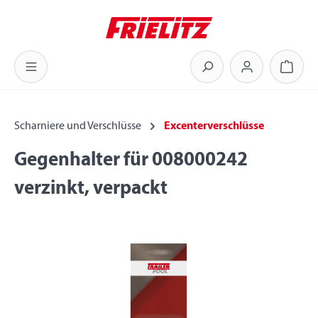
Zum Hauptinhalt springen
Warenk
Scharniere und Verschlüsse
Excenterverschlüsse
Gegenhalter für 008000242
verzinkt, verpackt
Bildergalerie überspringen