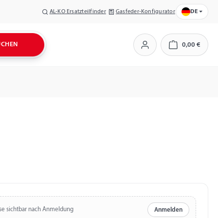
AL-KO Ersatzteilfinder
Gasfeder-Konfigurator
DE
UCHEN
0,00 €
Warenkorb
se sichtbar nach Anmeldung
Anmelden