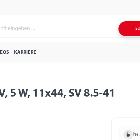
S
DEOS
KARRIERE
V, 5 W, 11x44, SV 8.5-41
Prei