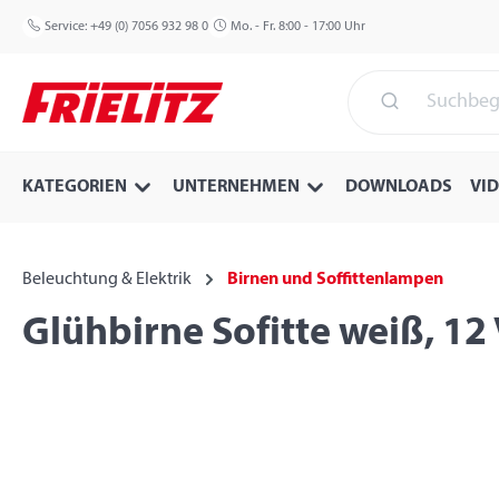
 Hauptinhalt springen
Zur Suche springen
Zur Hauptnavigation springen
Service:
+49 (0) 7056 932 98 0
Mo. - Fr. 8:00 - 17:00 Uhr
KATEGORIEN
UNTERNEHMEN
DOWNLOADS
VI
Beleuchtung & Elektrik
Birnen und Soffittenlampen
Glühbirne Sofitte weiß, 12 
Bildergalerie überspringen