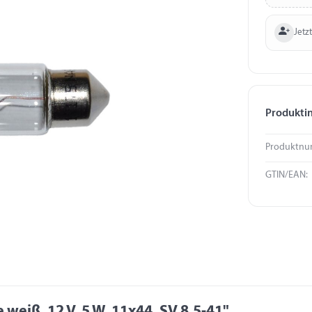
Jetzt
Produkti
Produktnu
GTIN/EAN:
weiß, 12 V, 5 W, 11x44, SV 8.5-41"