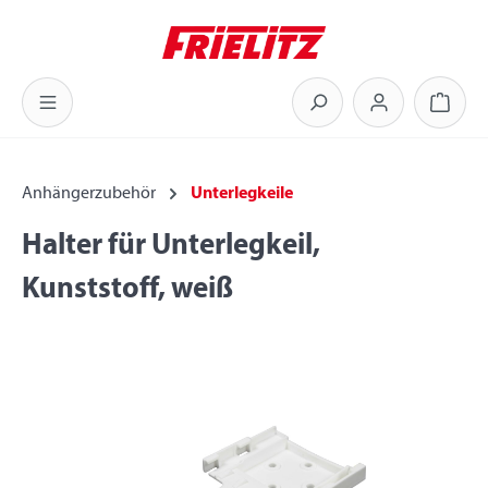
Zum Hauptinhalt springen
Warenk
Anhängerzubehör
Unterlegkeile
Halter für Unterlegkeil,
Kunststoff, weiß
Bildergalerie überspringen