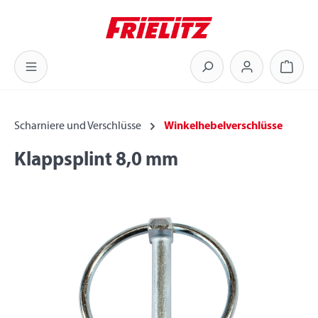
Zum Hauptinhalt springen
Warenk
Scharniere und Verschlüsse
Winkelhebelverschlüsse
Klappsplint 8,0 mm
Bildergalerie überspringen