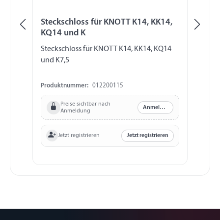
Steckschloss für KNOTT K14, KK14,
Sc
KQ14 und K
SK
Steckschloss für KNOTT K14, KK14, KQ14
Sc
und K7,5
In
4 
Produktnummer:
012200115
Pr
Preise sichtbar nach
Anmelden
Anmeldung
Jetzt registrieren
Jetzt registrieren