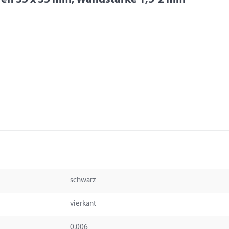
schwarz
vierkant
0.006