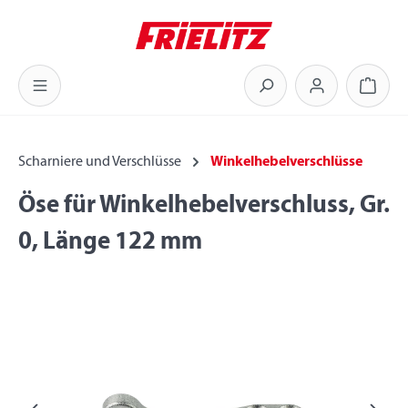
Zum Hauptinhalt springen
Warenk
Scharniere und Verschlüsse
Winkelhebelverschlüsse
Öse für Winkelhebelverschluss, Gr.
0, Länge 122 mm
Bildergalerie überspringen