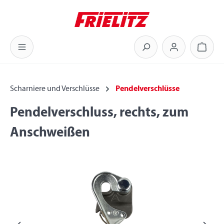
Zum Hauptinhalt springen
Warenk
Scharniere und Verschlüsse
Pendelverschlüsse
Pendelverschluss, rechts, zum
Anschweißen
Bildergalerie überspringen