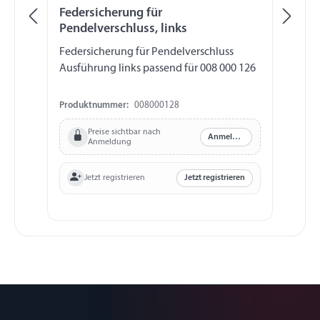
Federsicherung für
Fe
Pendelverschluss, links
Pe
Federsicherung für Pendelverschluss
Fe
Ausführung links passend für 008 000 126
Au
12
Produktnummer:
008000128
Pr
Preise sichtbar nach
Anmelden
Anmeldung
Jetzt registrieren
Jetzt registrieren