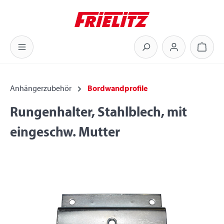
Zum Hauptinhalt springen
Warenk
Anhängerzubehör
Bordwandprofile
Rungenhalter, Stahlblech, mit
eingeschw. Mutter
Bildergalerie überspringen