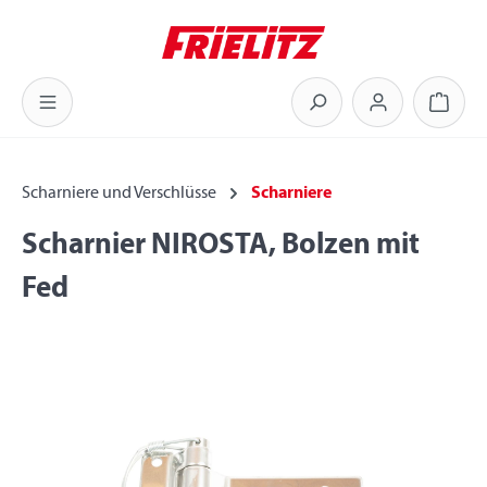
Zum Hauptinhalt springen
Warenk
Scharniere und Verschlüsse
Scharniere
Scharnier NIROSTA, Bolzen mit
Fed
Bildergalerie überspringen