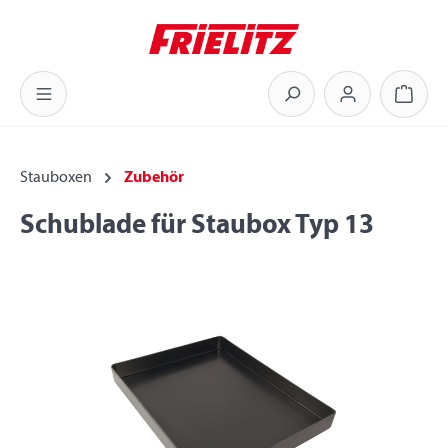
Zum Hauptinhalt springen
Warenk
Stauboxen
Zubehör
Schublade für Staubox Typ 13
Bildergalerie überspringen