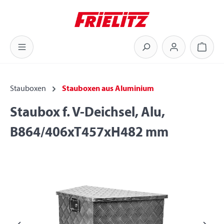
Zum Hauptinhalt springen
Warenk
Stauboxen
Stauboxen aus Aluminium
Staubox f. V-Deichsel, Alu,
B864/406xT457xH482 mm
Bildergalerie überspringen