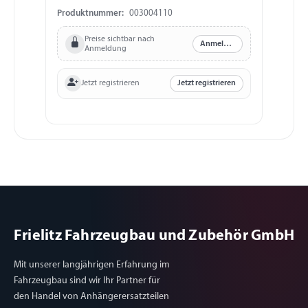
003000920, 003000921, 003004002,
Produktnummer:
003004110
Pr
003004003
Preise sichtbar nach
Anmelden
Anmeldung
Jetzt registrieren
Jetzt registrieren
Frielitz Fahrzeugbau und Zubehör GmbH
Mit unserer langjährigen Erfahrung im
Fahrzeugbau sind wir Ihr Partner für
den Handel von Anhängerersatzteilen