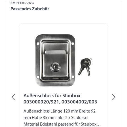
EMPFEHLUNG
Passendes Zubehör
Produktgalerie überspringen
Außenschloss für Staubox
Sc
003000920/921, 003004002/003
00
Außenschloss Länge 120 mm Breite 92
Sc
mm Höhe 35 mm inkl. 2 x Schlüssel
St
Material Edelstahl passend für Staubox
00