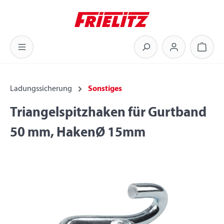
Zum Hauptinhalt springen
Warenk
Ladungssicherung
Sonstiges
Triangelspitzhaken für Gurtband
50 mm, HakenØ 15mm
Bildergalerie überspringen