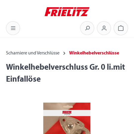
Zum Hauptinhalt springen
Warenk
Scharniere und Verschlüsse
Winkelhebelverschlüsse
Winkelhebelverschluss Gr. 0 li.mit
Einfallöse
Bildergalerie überspringen