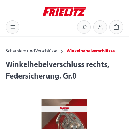
Zum Hauptinhalt springen
Warenk
Scharniere und Verschlüsse
Winkelhebelverschlüsse
Winkelhebelverschluss rechts,
Federsicherung, Gr.0
Bildergalerie überspringen