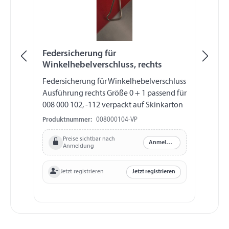
Federsicherung für
Wi
Winkelhebelverschluss, rechts
Fe
Federsicherung für Winkelhebelverschluss
Wi
Ausführung rechts Größe 0 + 1 passend für
mi
008 000 102, -112 verpackt auf Skinkarton
m
Produktnummer:
008000104-VP
Pr
Preise sichtbar nach
Anmelden
Anmeldung
Jetzt registrieren
Jetzt registrieren