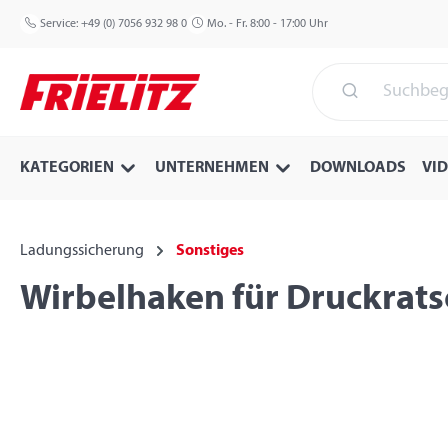
 Hauptinhalt springen
Zur Suche springen
Zur Hauptnavigation springen
Service:
+49 (0) 7056 932 98 0
Mo. - Fr. 8:00 - 17:00 Uhr
KATEGORIEN
UNTERNEHMEN
DOWNLOADS
VI
Ladungssicherung
Sonstiges
Wirbelhaken für Druckrat
Bildergalerie überspringen