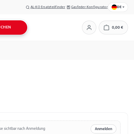
AL-KO Ersatzteilfinder
Gasfeder-Konfigurator
DE
UCHEN
0,00 €
Warenkorb
se sichtbar nach Anmeldung
Anmelden