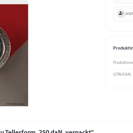
Jetzt
Produkti
Produktnu
GTIN/EAN:
 Tellerform, 250 daN, verpackt"