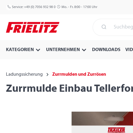
 Hauptinhalt springen
Zur Suche springen
Zur Hauptnavigation springen
Service:
+49 (0) 7056 932 98 0
Mo. - Fr. 8:00 - 17:00 Uhr
KATEGORIEN
UNTERNEHMEN
DOWNLOADS
VI
Ladungssicherung
Zurrmulden und Zurrösen
Zurrmulde Einbau Tellerfo
Bildergalerie überspringen