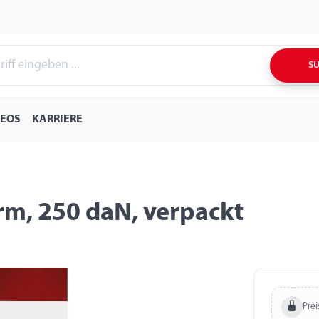
S
DEOS
KARRIERE
rm, 250 daN, verpackt
Prei