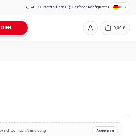
AL-KO Ersatzteilfinder
Gasfeder-Konfigurator
DE
UCHEN
0,00 €
Warenkorb
se sichtbar nach Anmeldung
Anmelden