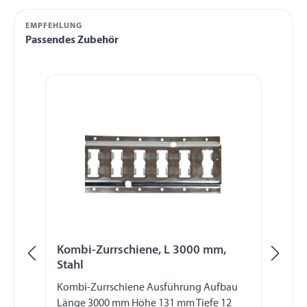
EMPFEHLUNG
Passendes Zubehör
Produktgalerie überspringen
Kombi-Zurrschiene, L 3000 mm,
Ko
Stahl
Kombi-Zurrschiene Ausführung Aufbau
Ko
Länge 3000 mm Höhe 131 mm Tiefe 12
Lä