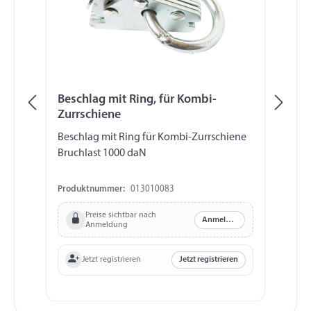
Beschlag mit Ring, für Kombi-
En
Zurrschiene
Ku
Beschlag mit Ring für Kombi-Zurrschiene
En
Bruchlast 1000 daN
Sc
Produktnummer:
013010083
Pr
Preise sichtbar nach
Anmelden
Anmeldung
Jetzt registrieren
Jetzt registrieren